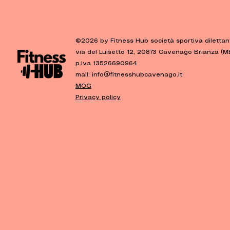
©2026 by Fitness Hub società sportiva dilettant
via del Luisetto 12, 20873 Cavenago Brianza (M
p.iva 13526690964
mail:
info@fitnesshubcavenago.it
MOG
Privacy policy