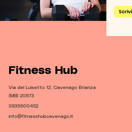
Scriv
Fitness Hub
Via del Luisetto 12, Cavenago Brianza
(MB) 20873
3935500452
info@fitnesshubcavenago.it